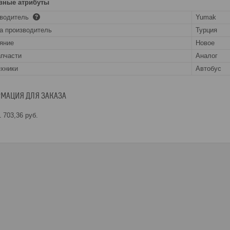
вные атрибуты
зводитель
Yumak
а производитель
Турция
яние
Новое
апчасти
Аналог
ехники
Автобус
МАЦИЯ ДЛЯ ЗАКАЗА
 703,36
руб.