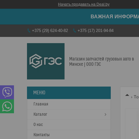
Начать продавать на Deal.by
ВАЖНАЯ ИНФОРМАЦ
+375 (29) 624-40-82
+375 (17) 201-94-84
Магазин запчастей грузовых авто в
Минске | ООО ГЭС
То
Главная
Каталог
О нас
Контакты