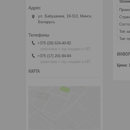
Осно
Прои
ул. Бабушкина, 19-313, Минск,
Стран
Беларусь
Состо
Тип з
Тип т
+375 (29) 624-40-82
работаем с юр.лицами и ИП
ИНФОР
+375 (17) 201-94-84
работаем с юр.лицами и ИП
Цена:
1
КАРТА