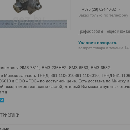
+375 (29) 624-40-82
Заказ только по телефону
График работы
Адрес и конта
возврат товара в течение 14
няемость: ЯМЗ-7511, ЯМЗ-236НЕ2, ЯМЗ-6563, ЯМЗ-6582.
 в Минске запчасть ТННД, 861.1106010861.1106010, ТННД 861.110
06010 в ООО «ГЭС» по доступной цене. Есть доставка по Минску 
й ассортимент запасных частей, который Вы можете купить к отеч
 т.д
ТЕРИСТИКИ
вные