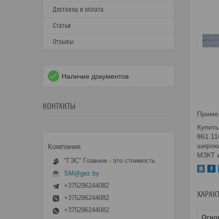
Доставка и оплата
Статьи
Отзывы
Наличие документов
КОНТАКТЫ
Приме
Купить
861.11
широки
МЗКТ и
"ГЭС" Главное - это стоимость
SM@gez.by
+375296244082
ХАРАК
+375296244082
+375296244082
Осно