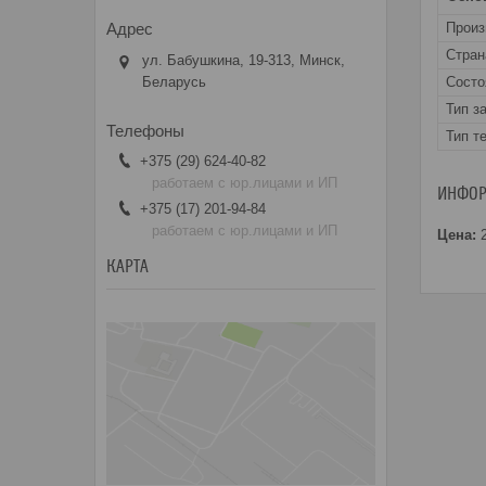
Прои
Стран
ул. Бабушкина, 19-313, Минск,
Беларусь
Состо
Тип з
Тип т
+375 (29) 624-40-82
работаем с юр.лицами и ИП
ИНФОР
+375 (17) 201-94-84
работаем с юр.лицами и ИП
Цена:
2
КАРТА