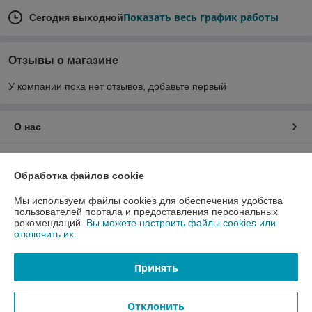
Показать весь график работы
Сегодня выходной
Отзывы о магазине
У компании пока нет отзывов, добавьте первый
О нас
Контакты
Обработка файлов cookie
Доставка и оплата
Мы используем файлы cookies для обеспечения удобства
пользователей портала и предоставления персональных
рекомендаций.
Вы можете настроить файлы cookies или
График работы
отключить их.
Полная версия сайта
Принять
Политика обработки cookies
Отклонить