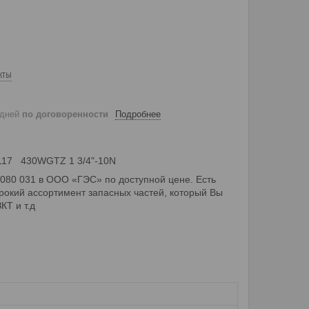
кты
 дней
по договоренности
Подробнее
5117 430WGTZ 1 3/4"-10N
 080 031 в ООО «ГЭС» по доступной цене. Есть
рокий ассортимент запасных частей, который Вы
КТ и т.д