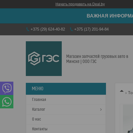
Начать продавать на Deal.by
ВАЖНАЯ ИНФОРМАЦ
+375 (29) 624-40-82
+375 (17) 201-94-84
Магазин запчастей грузовых авто в
Минске | ООО ГЭС
То
Главная
Каталог
О нас
Контакты