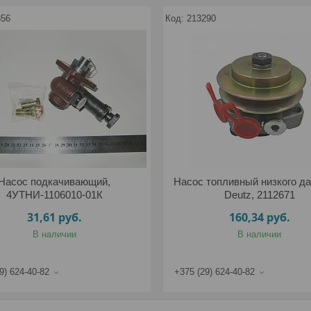
356
213290
Насос подкачивающий,
Насос топливный низкого д
4УТНИ-1106010-01К
Deutz, 2112671
31,61
руб.
160,34
руб.
В наличии
В наличии
9) 624-40-82
+375 (29) 624-40-82