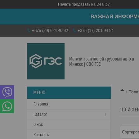
Начать продавать на Deal.by
ВАЖНАЯ ИНФОРМАЦ
+375 (29) 624-40-82
+375 (17) 201-94-84
Магазин запчастей грузовых авто в
Минске | ООО ГЭС
Това
Главная
11. СИСТ
Каталог
О нас
Контакты